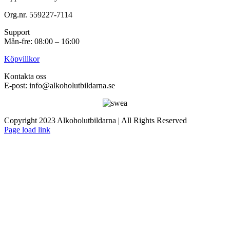
Org.nr. 559227-7114
Support
Mån-fre: 08:00 – 16:00
Köpvillkor
Kontakta oss
E-post: info@alkoholutbildarna.se
Copyright 2023 Alkoholutbildarna | All Rights Reserved
Facebook
X
Page load link
Till
toppen