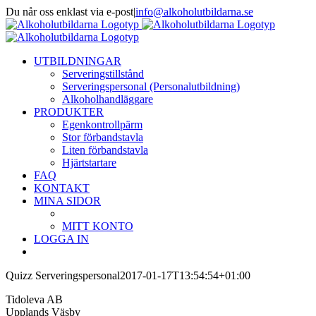
Fortsätt
Du når oss enklast via e-post
|
info@alkoholutbildarna.se
till
Facebook
X
innehållet
UTBILDNINGAR
Serveringstillstånd
Serveringspersonal (Personalutbildning)
Alkoholhandläggare
PRODUKTER
Egenkontrollpärm
Stor förbandstavla
Liten förbandstavla
Hjärtstartare
FAQ
KONTAKT
MINA SIDOR
MITT KONTO
LOGGA IN
Quizz Serveringspersonal
2017-01-17T13:54:54+01:00
Tidoleva AB
Upplands Väsby