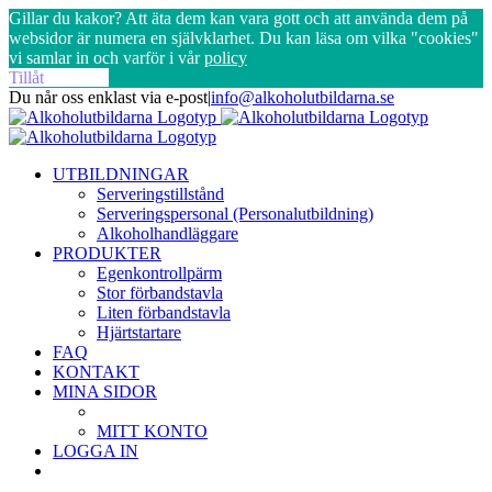
Gillar du kakor? Att äta dem kan vara gott och att använda dem på
websidor är numera en självklarhet. Du kan läsa om vilka "cookies"
vi samlar in och varför i vår
policy
Tillåt
Tillåt inte
Fortsätt
Du når oss enklast via e-post
|
info@alkoholutbildarna.se
till
Facebook
X
innehållet
UTBILDNINGAR
Serveringstillstånd
Serveringspersonal (Personalutbildning)
Alkoholhandläggare
PRODUKTER
Egenkontrollpärm
Stor förbandstavla
Liten förbandstavla
Hjärtstartare
FAQ
KONTAKT
MINA SIDOR
MITT KONTO
LOGGA IN