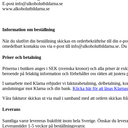
E-post info@alkoholutbildarna.se
www.alkoholutbildarna.se
Information om beställning
När du slutfört din beställning skickas en orderbekräftelse till din e-
omedelbart kontakta oss via e-post till info@alkoholutbildarna.se. Du m
Priser och betalning
Priserna i butiken anges i SEK (svenska kronor) och alla priser är exklus
beroende på felaktig information och förbehåller oss rätten att justera p
I samarbete med Klarna erbjuder vi fakturabetalning, delbetalning, kon
anslutningar mot Klarna och din bank.
Klicka här för att läsas Klarna
Våra fakturor skickas ut via mail i samband med att ordern skickas från
Leverans
Samtliga varor levereras fraktfritt inom hela Sverige. Önskar du lever
Leveranstider 1-5 veckor på beställningsvaror.