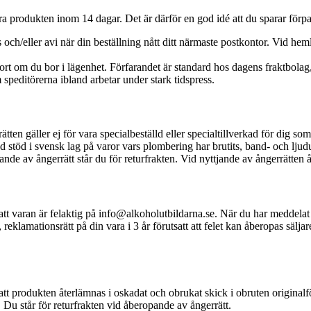
a produkten inom 14 dagar. Det är därför en god idé att du sparar förpa
och/eller avi när din beställning nått ditt närmaste postkontor. Vid heml
r port om du bor i lägenhet. Förfarandet är standard hos dagens fraktbo
speditörerna ibland arbetar under stark tidspress.
ten gäller ej för vara specialbeställd eller specialtillverkad för dig so
ed stöd i svensk lag på varor vars plombering har brutits, band- och lju
de av ångerrätt står du för returfrakten. Vid nyttjande av ångerrätten
tt varan är felaktig på info@alkoholutbildarna.se. När du har meddelat o
klamationsrätt på din vara i 3 år förutsatt att felet kan åberopas sälja
tt produkten återlämnas i oskadat och obrukat skick i obruten originalfo
Du står för returfrakten vid åberopande av ångerrätt.