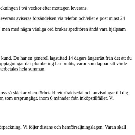
ckningen i två veckor efter mottagen leverans.
everans aviseras försändelsen via telefon och/eller e-post minst 24
lag, men med några vänliga ord brukar speditören ändå vara hjälpsam
m kund. Du har en generell lagstiftad 14 dagars ångerrätt från det att du
dupptagningar där plombering har brutits, varor som tappar sitt värde
 återbetalas hela summan.
ss så skickar vi en förbetald returfraktsedal och anvisningar till dig.
ren som ursprungligt, inom 6 månader från inköpstillfället. Vi
̈rpackning. Vi följer distans och hemförsäljningslagen. Varan skall