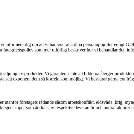
ll vi informera dig om att vi hanterar alla dina personuppgifter enligt
ntegritetspolicy som mer utförligt beskriver hur vi behandlar den informa
örsäljning av produkter. Vi garanterar inte att bilderna återger produk
̈sta sätt exponera dem så korrekt som möjligt. Vi besvarar gärna era fråg
eter utanför företagets rådande såsom arbetskonflikt, eldsvåda, krig, myn
ktegenskaper som ändrats av respektive leverantör och andra faktorer utanf