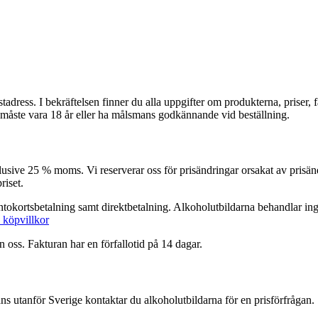
postadress. I bekräftelsen finner du alla uppgifter om produkterna, priser, 
åste vara 18 år eller ha målsmans godkännande vid beställning.
ive 25 % moms. Vi reserverar oss för prisändringar orsakat av prisändrin
riset.
tokortsbetalning samt direktbetalning. Alkoholutbildarna behandlar inga 
s köpvillkor
 oss. Fakturan har en förfallotid på 14 dagar.
ans utanför Sverige kontaktar du alkoholutbildarna för en prisförfrågan.