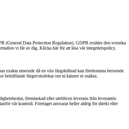
 GDPR (General Data Protection Regulation). GDPR ersätter den svenska
tion vi får av dig. Klicka här för att läsa vår integritetspolicy.
ternas exakta utseende då en viss färgskillnad kan förekomma beroende
or beträffande färger/storlekar om ni känner er osäkra.
dighetsbeslut, förminskad eller utebliven leverans från leverantör.
ör vår kontroll. Företaget ansvarar heller aldrig för direkt eller