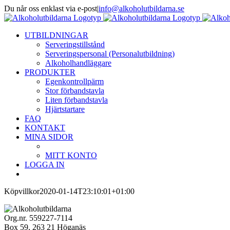
Fortsätt
Du når oss enklast via e-post
|
info@alkoholutbildarna.se
till
Facebook
X
innehållet
UTBILDNINGAR
Serveringstillstånd
Serveringspersonal (Personalutbildning)
Alkoholhandläggare
PRODUKTER
Egenkontrollpärm
Stor förbandstavla
Liten förbandstavla
Hjärtstartare
FAQ
KONTAKT
MINA SIDOR
MITT KONTO
LOGGA IN
Köpvillkor
2020-01-14T23:10:01+01:00
Org.nr. 559227-7114
Box 59, 263 21 Höganäs