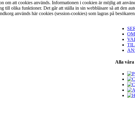
on om att cookies används. Informationen i cookien är möjlig att använda
ång till olika funktioner. Det går att ställa in sin webbläsare så att de
kundkorg används här cookies (session-cookies) som lagras på besökaren
SE
OM
VA
TI
AN
Alla våra