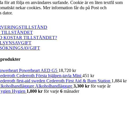
 för att följa en användares surfande. Cookie är en liten textfil som
n automatiskt nekar cookies. Mer information får du på Post och
s dator.
RVERINGSTILLSTÅND
 TILLSTÅNDET
D KOSTAR TILLSTÅNDET?
LLSYNSAVGIFT
SÖKNINGSAVGIFT
 produkter
Powerheart AED G5
18,720
kr
Cederroth Första hjälpen-tavla Mini
451
kr
Cederroth First Aid & Burn Station
1,884
kr
Alkoholhandläggare
3,300
kr
för varje
år
Hygien
1,800
kr
för varje
6
månader