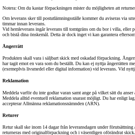
Notera: Om du kastar förpackningen mister du möjligheten att returner
Om leverans sker till postutlämningsställe kommer du aviseras via sms 
timmar innan leverans.
Vid hemleverans ingår leverans till tomtgräns om du bor i villa, elle
och bistå dina önskemål. Detta är dock inget vi kan garantera eftersom 
Ångerrätt
Produkten skall vara i säljbart skick med oskadad förpackning. Ångerrät
har tagit emot en vara som du beställt. Du kan ej nyttja ångerrätten m
(exemeplvis livsmedel eller digital information) vid leverans. Vid nyttjan
Reklamation
Meddela varför du inte godtar varan samt ange på vilket sätt du anser a
Meddela alltid eventuell reklamation snarast möjligt. Du har enligt lag, re
accepterar Allmänna reklamationsnämnden (ARN).
Returer
Retur skall ske inom 14 dagar från leveransdagen under förutsättning a
returneras med originalförpackning och i väsentligen oförändrat skick. 