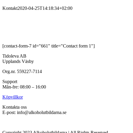
Kontakt
2020-04-25T14:18:34+02:00
[contact-form-7 id="661" title="Contact form 1"]
Tidoleva AB
Upplands Väsby
Org.nr. 559227-7114
Support
Mån-fre: 08:00 – 16:00
Köpvillkor
Kontakta oss
E-post: info@alkoholutbildarna.se
Copyright 2023 Alkoholutbildarna | All Rights Reserved