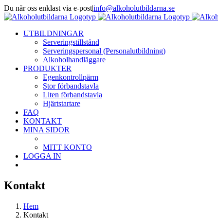
Fortsätt
Du når oss enklast via e-post
|
info@alkoholutbildarna.se
till
Facebook
X
innehållet
UTBILDNINGAR
Serveringstillstånd
Serveringspersonal (Personalutbildning)
Alkoholhandläggare
PRODUKTER
Egenkontrollpärm
Stor förbandstavla
Liten förbandstavla
Hjärtstartare
FAQ
KONTAKT
MINA SIDOR
MITT KONTO
LOGGA IN
Kontakt
Hem
Kontakt