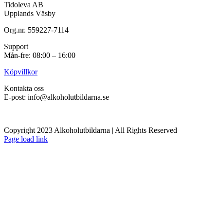
Tidoleva AB
Upplands Väsby
Org.nr. 559227-7114
Support
Mån-fre: 08:00 – 16:00
Köpvillkor
Kontakta oss
E-post: info@alkoholutbildarna.se
Copyright 2023 Alkoholutbildarna | All Rights Reserved
Facebook
X
Page load link
Till
toppen