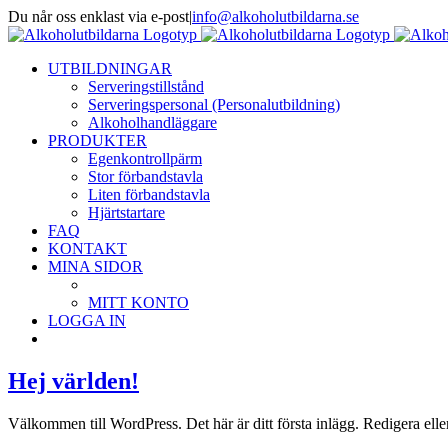
Fortsätt
Du når oss enklast via e-post
|
info@alkoholutbildarna.se
till
Facebook
X
innehållet
UTBILDNINGAR
Serveringstillstånd
Serveringspersonal (Personalutbildning)
Alkoholhandläggare
PRODUKTER
Egenkontrollpärm
Stor förbandstavla
Liten förbandstavla
Hjärtstartare
FAQ
KONTAKT
MINA SIDOR
MITT KONTO
LOGGA IN
Hej världen!
Välkommen till WordPress. Det här är ditt första inlägg. Redigera elle