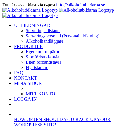
Fortsätt
Du når oss enklast via e-post
|
info@alkoholutbildarna.se
till
Facebook
X
innehållet
UTBILDNINGAR
Serveringstillstånd
Serveringspersonal (Personalutbildning)
Alkoholhandläggare
PRODUKTER
Egenkontrollpärm
Stor förbandstavla
Liten förbandstavla
Hjärtstartare
FAQ
KONTAKT
MINA SIDOR
MITT KONTO
LOGGA IN
HOW OFTEN SHOULD YOU BACK UP YOUR
WORDPRESS SITE?