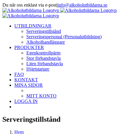
Fortsätt
Du når oss enklast via e-post
|
info@alkoholutbildarna.se
till
Facebook
X
innehållet
UTBILDNINGAR
Serveringstillstånd
Serveringspersonal (Personalutbildning)
Alkoholhandläggare
PRODUKTER
Egenkontrollpärm
Stor förbandstavla
Liten förbandstavla
Hjärtstartare
FAQ
KONTAKT
MINA SIDOR
MITT KONTO
LOGGA IN
Serveringstillstånd
Hem