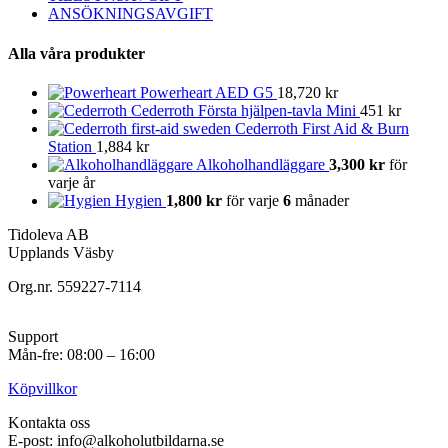
ANSÖKNINGSAVGIFT
Alla våra produkter
Powerheart AED G5
18,720
kr
Cederroth Första hjälpen-tavla Mini
451
kr
Cederroth First Aid & Burn
Station
1,884
kr
Alkoholhandläggare
3,300
kr
för
varje
år
Hygien
1,800
kr
för varje
6
månader
Tidoleva AB
Upplands Väsby
Org.nr. 559227-7114
Support
Mån-fre: 08:00 – 16:00
Köpvillkor
Kontakta oss
E-post: info@alkoholutbildarna.se