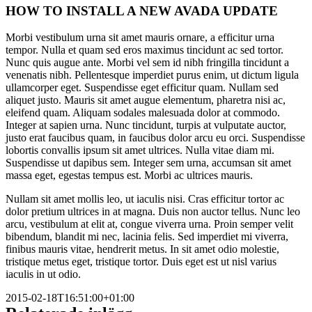
bild
HOW TO INSTALL A NEW AVADA UPDATE
Morbi vestibulum urna sit amet mauris ornare, a efficitur urna
tempor. Nulla et quam sed eros maximus tincidunt ac sed tortor.
Nunc quis augue ante. Morbi vel sem id nibh fringilla tincidunt a
venenatis nibh. Pellentesque imperdiet purus enim, ut dictum ligula
ullamcorper eget. Suspendisse eget efficitur quam. Nullam sed
aliquet justo. Mauris sit amet augue elementum, pharetra nisi ac,
eleifend quam. Aliquam sodales malesuada dolor at commodo.
Integer at sapien urna. Nunc tincidunt, turpis at vulputate auctor,
justo erat faucibus quam, in faucibus dolor arcu eu orci. Suspendisse
lobortis convallis ipsum sit amet ultrices. Nulla vitae diam mi.
Suspendisse ut dapibus sem. Integer sem urna, accumsan sit amet
massa eget, egestas tempus est. Morbi ac ultrices mauris.
Nullam sit amet mollis leo, ut iaculis nisi. Cras efficitur tortor ac
dolor pretium ultrices in at magna. Duis non auctor tellus. Nunc leo
arcu, vestibulum at elit at, congue viverra urna. Proin semper velit
bibendum, blandit mi nec, lacinia felis. Sed imperdiet mi viverra,
finibus mauris vitae, hendrerit metus. In sit amet odio molestie,
tristique metus eget, tristique tortor. Duis eget est ut nisl varius
iaculis in ut odio.
2015-02-18T16:51:00+01:00