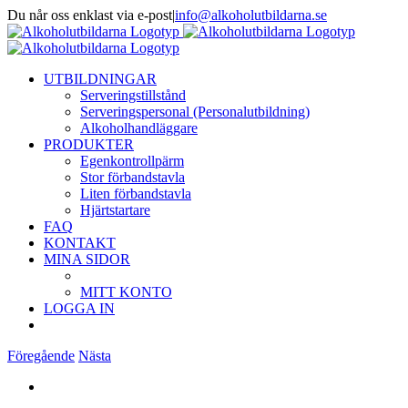
Fortsätt
Du når oss enklast via e-post
|
info@alkoholutbildarna.se
till
Facebook
X
innehållet
UTBILDNINGAR
Serveringstillstånd
Serveringspersonal (Personalutbildning)
Alkoholhandläggare
PRODUKTER
Egenkontrollpärm
Stor förbandstavla
Liten förbandstavla
Hjärtstartare
FAQ
KONTAKT
MINA SIDOR
MITT KONTO
LOGGA IN
Föregående
Nästa
Visa
större