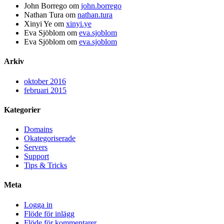
John Borrego
om
john.borrego
Nathan Tura
om
nathan.tura
Xinyi Ye
om
xinyi.ye
Eva Sjöblom
om
eva.sjoblom
Eva Sjöblom
om
eva.sjoblom
Arkiv
oktober 2016
februari 2015
Kategorier
Domains
Okategoriserade
Servers
Support
Tips & Tricks
Meta
Logga in
Flöde för inlägg
Flöde för kommentarer